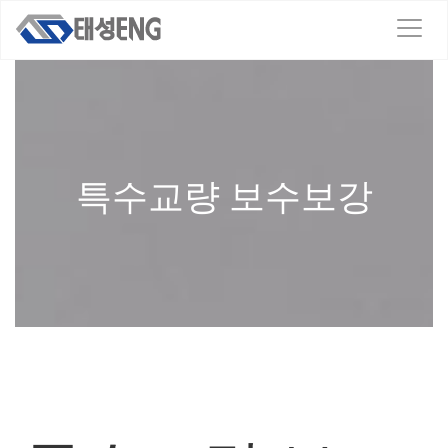
T
o
g
g
l
e
n
a
특수교량 보수보강
v
i
g
a
t
i
o
n