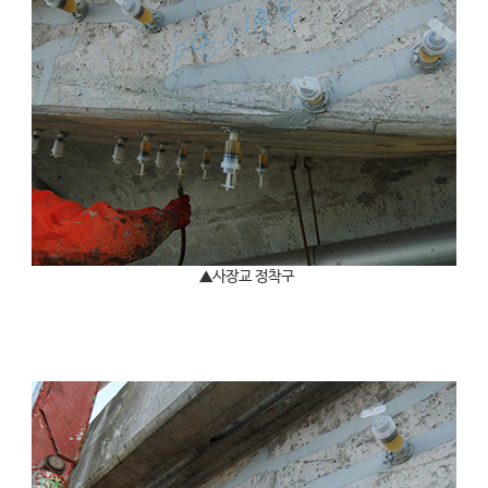
▲사장교 정착구