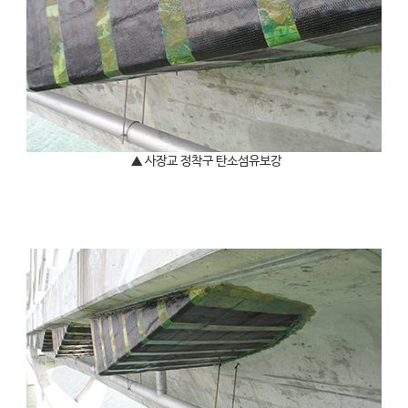
▲ 사장교 정착구 탄소섬유보강